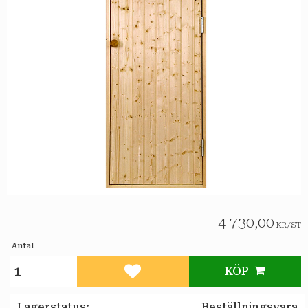
4 730,00
KR
/
ST
Antal
KÖP
Lägg till i favoriter
Lagerstatus
Beställningsvara