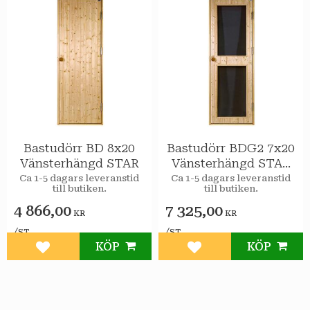
Bastudörr BD 8x20
Bastudörr BDG2 7x20
Vänsterhängd STAR
Vänsterhängd STAR
2st Färgade Glas
Ca 1-5 dagars leveranstid
Ca 1-5 dagars leveranstid
till butiken.
till butiken.
4 866,00
7 325,00
KR
KR
/
/
ST
ST
KÖP
KÖP
Lägg till i favoriter
Lägg till i favoriter