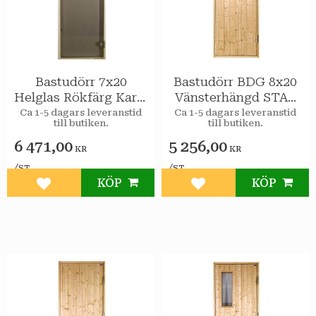
Bastudörr 7x20
Bastudörr BDG 8x20
Helglas Rökfärg Karm
Vänsterhängd STAR
obeh. vändbar STAR
Klarglas
Ca 1-5 dagars leveranstid
Ca 1-5 dagars leveranstid
till butiken.
till butiken.
6 471,00
5 256,00
KR
KR
/
/
ST
ST
KÖP
KÖP
Lägg till i favoriter
Lägg till i favoriter