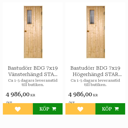
Bastudörr BDG 7x19
Bastudörr BDG 7x19
Vänsterhängd STAR
Högerhängd STAR
Klarglas
Klarglas
Ca 1-5 dagars leveranstid
Ca 1-5 dagars leveranstid
till butiken.
till butiken.
4 986,00
4 986,00
KR
KR
/
/
ST
ST
KÖP
KÖP
Lägg till i favoriter
Lägg till i favoriter