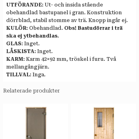
UTFÖRANDE:
Ut- och insida stående
obehandlad bastupanel i gran. Konstruktion
dörrblad, stabil stomme av trä. Knopp ingår ej.
KULÖR:
Obehandlad.
Obs! Bastudörrar i trä
ska ej ytbehandlas.
GLAS:
Inget.
LÅSKISTA:
Inget.
KARM:
Karm 42×92 mm, tröskel i furu. Två
mellangångjärn.
TILLVAL:
Inga.
Relaterade produkter