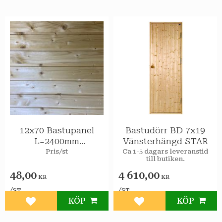
12x70 Bastupanel
Bastudörr BD 7x19
L=2400mm
Vänsterhängd STAR
obehandlad Gran
Pris/st
Ca 1-5 dagars leveranstid
till butiken.
48,00
4 610,00
KR
KR
/
/
ST
ST
KÖP
KÖP
Lägg till i favoriter
Lägg till i favoriter