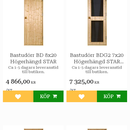
Bastudörr BD 8x20
Bastudörr BDG2 7x20
Högerhängd STAR
Högerhängd STAR
2st Färgade Glas
Ca 1-5 dagars leveranstid
Ca 1-5 dagars leveranstid
till butiken.
till butiken.
4 866,00
7 325,00
KR
KR
/
/
ST
ST
KÖP
KÖP
Lägg till i favoriter
Lägg till i favoriter