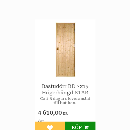
Bastudörr BD 7x19
Högerhängd STAR
Ca 1-5 dagars leveranstid
till butiken.
4 610,00
KR
/
ST
KÖP