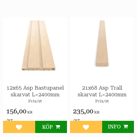
12x65 Asp Bastupanel
21x68 Asp Trall
skarvat L=2400mm
skarvat L=2400mm
Pris/st
Pris/st
156,00
235,00
KR
KR
/
/
ST
ST
INFO
KÖP
Lägg till i favoriter
Lägg till i favoriter