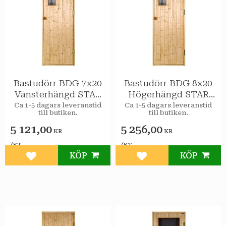
Bastudörr BDG 7x20
Bastudörr BDG 8x20
Vänsterhängd STAR
Högerhängd STAR
Klarglas
Klarglas
Ca 1-5 dagars leveranstid
Ca 1-5 dagars leveranstid
till butiken.
till butiken.
5 121,00
5 256,00
KR
KR
/
/
ST
ST
KÖP
KÖP
Lägg till i favoriter
Lägg till i favoriter