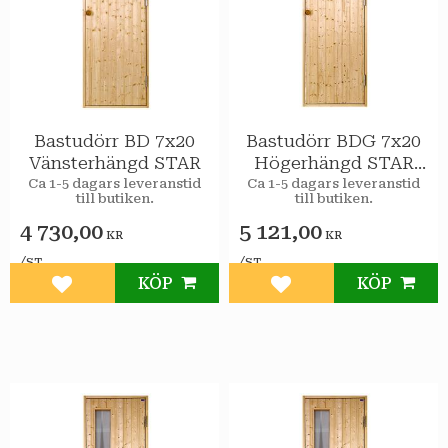
Bastudörr BD 7x20
Bastudörr BDG 7x20
Vänsterhängd STAR
Högerhängd STAR
Klarglas
Ca 1-5 dagars leveranstid
Ca 1-5 dagars leveranstid
till butiken.
till butiken.
4 730,00
5 121,00
KR
KR
/
/
ST
ST
KÖP
KÖP
Lägg till i favoriter
Lägg till i favoriter