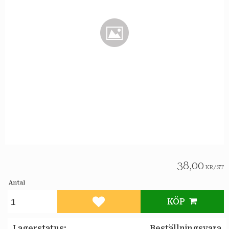
38,00
KR
/
ST
Antal
KÖP
Lägg till i favoriter
Lagerstatus
Beställningsvara