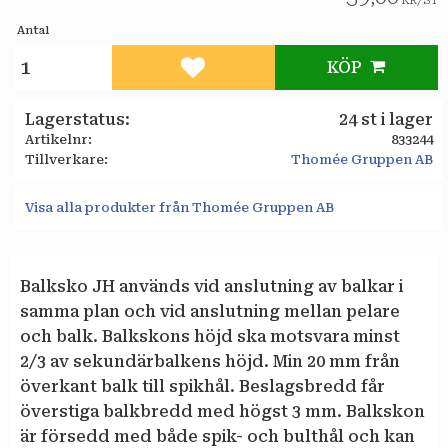
KR
/
ST
Antal
KÖP
Lägg till i favoriter
Lagerstatus
24 st i lager
Artikelnr
833244
Tillverkare
Thomée Gruppen AB
Visa alla produkter från Thomée Gruppen AB
Balksko JH används vid anslutning av balkar i
samma plan och vid anslutning mellan pelare
och balk. Balkskons höjd ska motsvara minst
2/3 av sekundärbalkens höjd. Min 20 mm från
överkant balk till spikhål. Beslagsbredd får
överstiga balkbredd med högst 3 mm. Balkskon
är försedd med både spik- och bulthål och kan