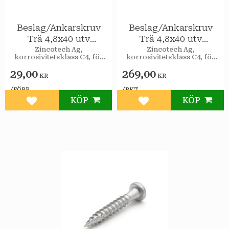
Beslag/Ankarskruv
Beslag/Ankarskruv
Trä 4,8x40 utv
Trä 4,8x40 utv
20st/förp
400st/pkt
Zincotech Ag,
Zincotech Ag,
korrosivitetsklass C4, för
korrosivitetsklass C4, för
utomhusbruk.
utomhusbruk.
29,00
269,00
KR
KR
/
/
FÖRP
PKT
KÖP
KÖP
Lägg till i favoriter
Lägg till i favoriter