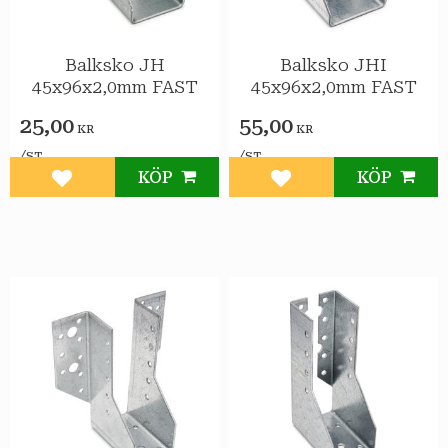
Balksko JH
Balksko JHI
45x96x2,0mm FAST
45x96x2,0mm FAST
25,00
55,00
KR
KR
/
/
ST
ST
KÖP
KÖP
Lägg till i favoriter
Lägg till i favoriter