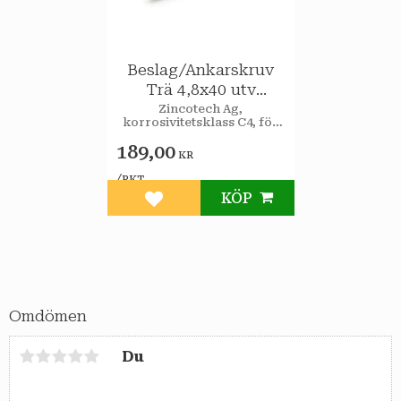
Beslag/Ankarskruv
Trä 4,8x40 utv
250st/pkt
Zincotech Ag,
korrosivitetsklass C4, för
utomhusbruk.
189,00
KR
/
PKT
KÖP
Lägg till i favoriter
Omdömen
Du