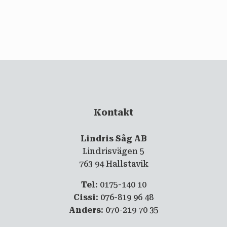
email
PRENUMERERA
Kontakt
Lindris Såg AB
Lindrisvägen 5
763 94 Hallstavik
Tel
: 0175-140 10
Cissi
: 076-819 96 48
Anders
: 070-219 70 35