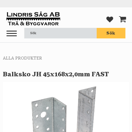
Meny
FAVORI
KUND
Sök
ALLA PRODUKTER
Balksko JH 45x168x2,0mm FAST