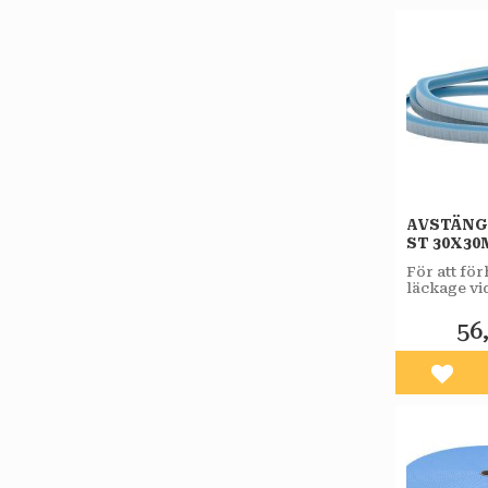
AVSTÄNG
ST 30X30
För att fö
läckage vi
med
avjämning
56
Lägg 