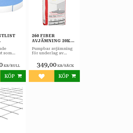
TLIST
260 FIBER
AVJÄMNING 20KG
LE
FINJA
nde
​Pumpbar avjämning
st som
för underlag av
elsefog
betong, trä och
ckel och
golvspånskivor. För
0
349,00
/
/
KR
RULL
KR
SÄCK
fallbyggnad och
fribärande
konstruktioner.
KÖP
KÖP
till i favoriter
Lägg till i favoriter