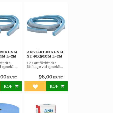
NINGSLI
AVSTÄNGNINGSLI
MM L=2M
ST 40X50MM L=2M
rhindra
För att förhindra
d spackling
läckage vid spackling
med
smassor.
avjämningsmassor.
,00
98,00
/
/
KR
ST
KR
ST
KÖP
KÖP
till i favoriter
Lägg till i favoriter