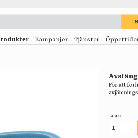
Produkter
Kampanjer
Tjänster
Öppettide
Avstäng
För att för
avjämnings
Antal