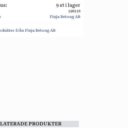
tus
9 st i lager
596110
Finja Betong AB
rodukter från Finja Betong AB
ELATERADE PRODUKTER