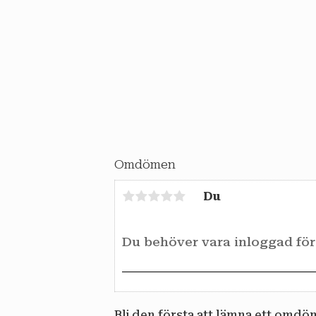
Omdömen
Du
Bli den första att lämna ett omdö