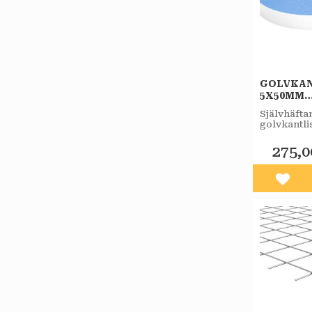
GOLVKAN
5X50MM
25M/RUL
Självhäfta
golvkantli
skapar rör
mellan spa
275,0
vägg.
Lägg 