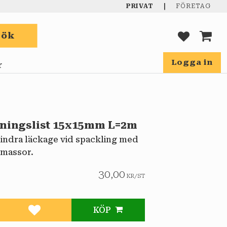
|
PRIVAT
FÖRETAG
Sök
FAVORIT
KUND
Logga in
r
ningslist 15x15mm L=2m
hindra läckage vid spackling med
massor.
30,00
KR
/
ST
KÖP
Lägg till i favoriter