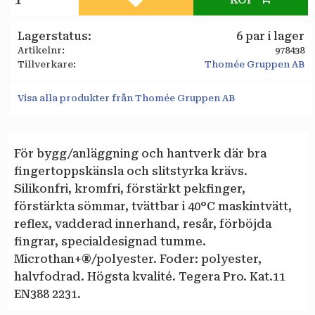
Lägg till i favoriter
Lagerstatus
6 par i lager
Artikelnr
978438
Tillverkare
Thomée Gruppen AB
Visa alla produkter från Thomée Gruppen AB
För bygg/anläggning och hantverk där bra
fingertoppskänsla och slitstyrka krävs.
Silikonfri, kromfri, förstärkt pekfinger,
förstärkta sömmar, tvättbar i 40°C maskintvätt,
reflex, vadderad innerhand, resår, förböjda
fingrar, specialdesignad tumme.
Microthan+®/polyester. Foder: polyester,
halvfodrad. Högsta kvalité. Tegera Pro. Kat.11
EN388 2231.