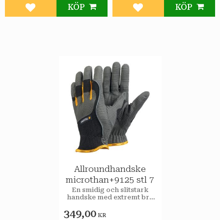
KÖP
KÖP
Lägg till i favoriter
Lägg till i favoriter
Allroundhandske
microthan+9125 stl 7
​En smidig och slitstark
handske med extremt bra
grepp.
349,00
KR