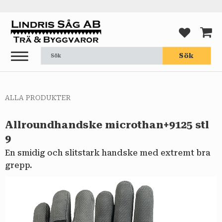
Meny
FAVORI
KUND
Sök
ALLA PRODUKTER
Allroundhandske microthan+9125 stl
9
En smidig och slitstark handske med extremt bra
grepp.