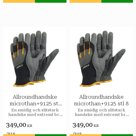
Lägg till i favoriter
Lägg till i favoriter
Allroundhandske
Allroundhandske
microthan+9125 stl
microthan+9125 stl 8
12
​En smidig och slitstark
​En smidig och slitstark
handske med extremt bra
handske med extremt bra
grepp.
grepp.
349,00
349,00
KR
KR
/
/
PAR
PAR