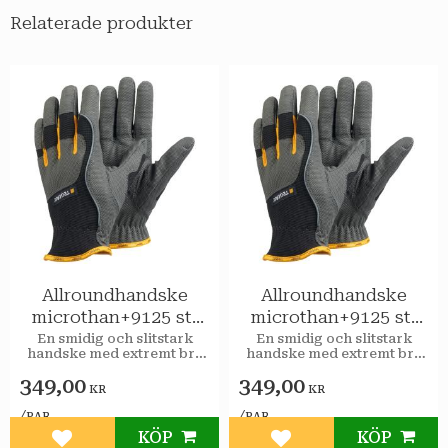
Relaterade produkter
Allroundhandske
Allroundhandske
microthan+9125 stl
microthan+9125 stl
10
11
​En smidig och slitstark
​En smidig och slitstark
handske med extremt bra
handske med extremt bra
grepp.
grepp.
349,00
349,00
KR
KR
/
/
PAR
PAR
KÖP
KÖP