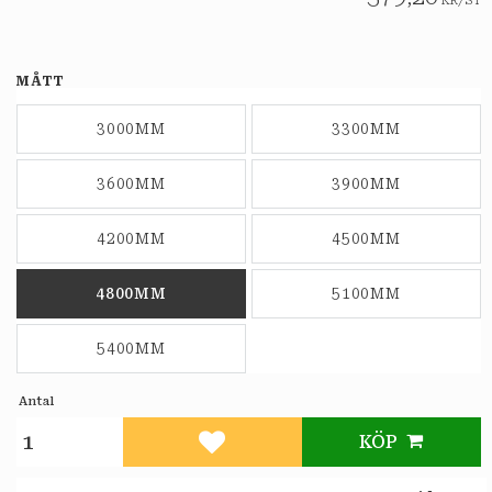
KR
/
ST
MÅTT
3000MM
3300MM
3600MM
3900MM
4200MM
4500MM
4800MM
5100MM
5400MM
Antal
KÖP
Lägg till i favoriter