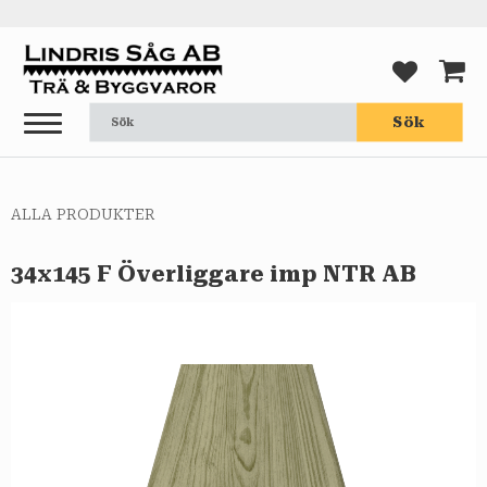
Meny
FAVORI
KUND
Sök
ALLA PRODUKTER
34x145 F Överliggare imp NTR AB