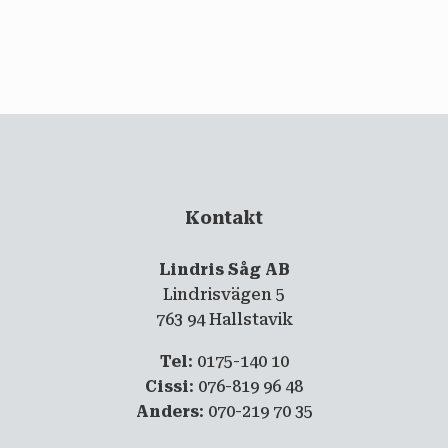
email
PRENUMERERA
Kontakt
Lindris Såg AB
Lindrisvägen 5
763 94 Hallstavik
Tel
: 0175-140 10
Cissi
: 076-819 96 48
Anders
: 070-219 70 35