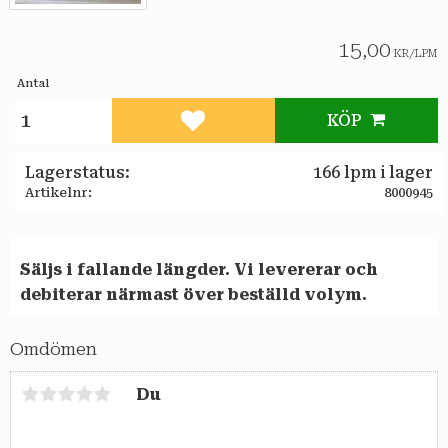
15,00
KR
/
LPM
Antal
KÖP
Lägg till i favoriter
Lagerstatus
166 lpm i lager
Artikelnr
8000945
Säljs i fallande längder.
Vi levererar och
debiterar närmast över beställd volym.
Omdömen
Du