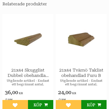
Relaterade produkter
21x44 Skugglist
21x44 Tvärnö Taklist
Dubbel obehandlad
obehandlad Furu B
Furu A
Utgående artikel - Endast
Utgående artikel - Endast
ett begränsat antal.
ett begränsat antal.
36,00
24,00
KR
KR
/
/
LPM
LPM
KÖP
KÖP
Lägg till i favoriter
Lägg till i favoriter