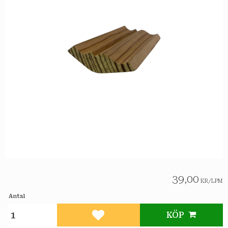
39,00
KR
/
LPM
Antal
KÖP
Lägg till i favoriter