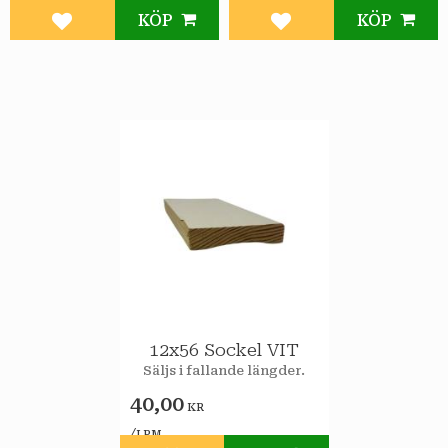
KÖP
KÖP
Lägg till i favoriter
Lägg till i favoriter
12x56 Sockel VIT
Säljs i fallande längder.
40,00
KR
/
LPM