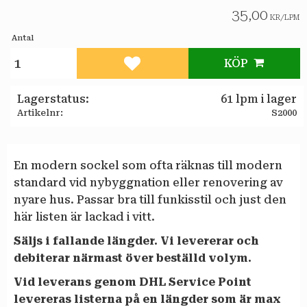
35,00
KR
/
LPM
Antal
KÖP
Lägg till i favoriter
Lagerstatus
61 lpm i lager
Artikelnr
S2000
En modern sockel som ofta räknas till modern
standard vid nybyggnation eller renovering av
nyare hus. Passar bra till funkisstil och just den
här listen är lackad i vitt.
Säljs i fallande längder. Vi levererar och
debiterar närmast över beställd volym.
Vid leverans genom DHL Service Point
levereras listerna på en längder som är max