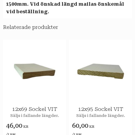
1500mm. Vid önskad längd mailas önskemål
vid beställning.
Relaterade produkter
12x69 Sockel VIT
12x95 Sockel VIT
Säljs i fallande längder.
Säljs i fallande längder.
46,00
60,00
KR
KR
/
/
LPM
LPM