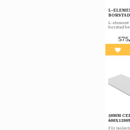
L-ELEMEN
BORSTAD
L-element
borstad be
ytan använ
nyprodukt
575
grunder till
villor, kon
industriby
Lägg 
30MM CE
600X120
För isoler