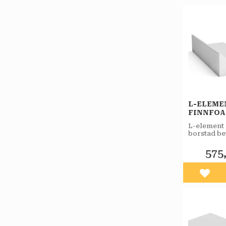
L-ELEME
FINNFO
L-element
borstad be
ytan använ
nyprodukt
575
grunder till
villor, kon
industriby
Lägg 