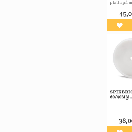
platta på m
väggar oc
lättfyllnad
45,
Lägg 
SPIKBRI
60/40MM
10ST/FÖ
BÅREBO
38,0