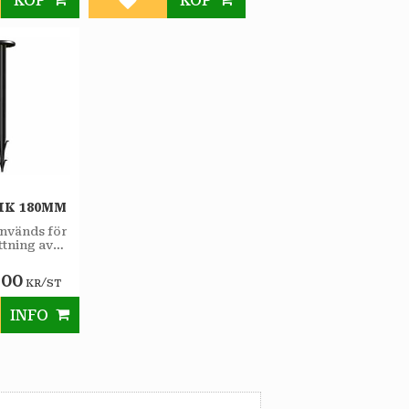
KÖP
KÖP
till i favoriter
Lägg till i favoriter
IK 180MM
används för
tning av
ivor.
,00
/
KR
ST
INFO
till i favoriter