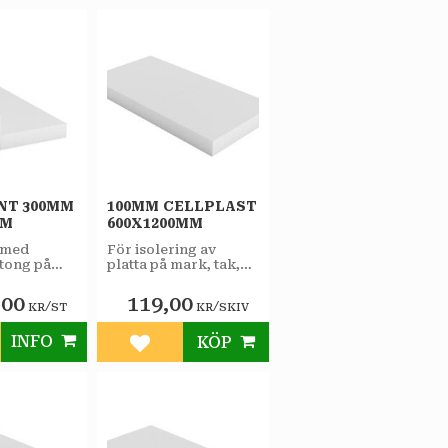
NT 300MM
100MM CELLPLAST
AM
600X1200MM
 med
För isolering av
tong på
platta på mark, tak,
ds vid
väggar och som
ion av
lättfyllnad.
,00
119,00
/
/
KR
ST
KR
SKIV
 t.ex.
tor och
ggnader.
INFO
KÖP
till i favoriter
Lägg till i favoriter