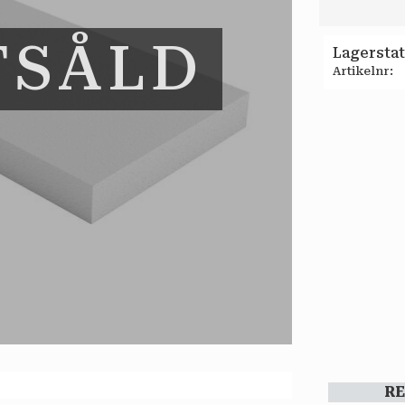
TSÅLD
Lagersta
Artikelnr
R