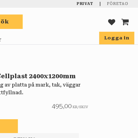
|
PRIVAT
FÖRETAG
Sök
FAVORIT
KUND
Logga in
r
ellplast 2400x1200mm
ng av platta på mark, tak, väggar
tfyllnad.
495,00
KR
/
SKIV
gg till i favoriter