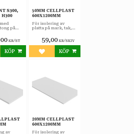
T S300,
50MM CELLPLAST
 H300
600X1200MM
 med
För isolering av
tong på
platta på mark, tak,
ds vid
väggar och som
ion av
lättfyllnad.
,00
59,00
/
/
KR
ST
KR
SKIV
 t.ex.
tor och
ggnader.
KÖP
KÖP
till i favoriter
Lägg till i favoriter
LLPLAST
20MM CELLPLAST
0MM
600X1200MM
ing av
För isolering av