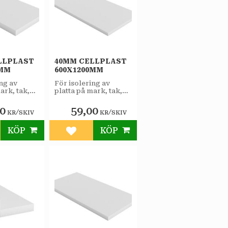
LLPLAST
40MM CELLPLAST
0MM
600X1200MM
ing av
För isolering av
ark, tak,
platta på mark, tak,
h som
väggar och som
.
lättfyllnad.
00
59,00
/
/
KR
SKIV
KR
SKIV
KÖP
KÖP
till i favoriter
Lägg till i favoriter