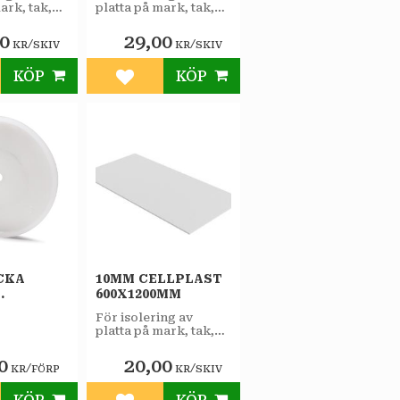
ark, tak,
platta på mark, tak,
h som
väggar och som
.
lättfyllnad.
00
29,00
/
/
KR
SKIV
KR
SKIV
KÖP
KÖP
till i favoriter
Lägg till i favoriter
CKA
10MM CELLPLAST
600X1200MM
RP
För isolering av
platta på mark, tak,
väggar och som
lättfyllnad.
0
20,00
/
/
KR
FÖRP
KR
SKIV