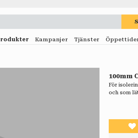
Produkter
Kampanjer
Tjänster
Öppettide
100mm C
För isoleri
och som lät
Lä