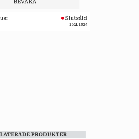
BEVAKA
tus
Slutsåld
162L1024
ELATERADE PRODUKTER