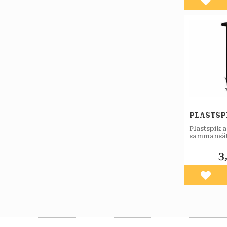
Lägg 
PLASTSP
Plastspik 
sammansät
cellplastsk
3
Lägg 