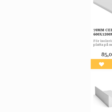
70MM CE
600X120
För isoler
platta på m
väggar oc
lättfyllnad
85,
Lägg 