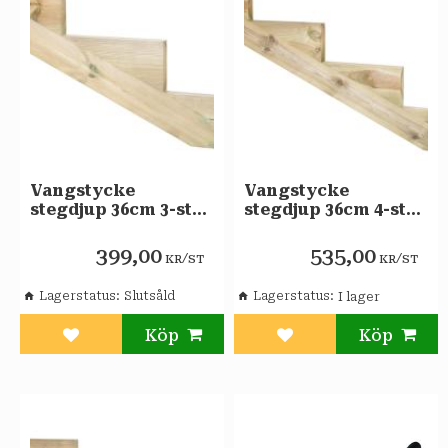
Vangstycke
Vangstycke
stegdjup 36cm 3-steg
stegdjup 36cm 4-steg
NTR A
NTR A
399,00
535,00
/
/
KR
ST
KR
ST
Lagerstatus
Slutsåld
Lagerstatus
Lägg till i favoriter
Lägg till i favoriter