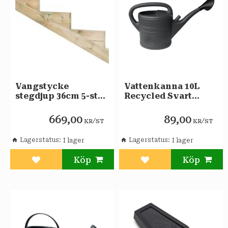
Vangstycke
Vattenkanna 10L
stegdjup 36cm 5-steg
Recycled Svart
NTR A
NYBY
669,00
89,00
/
/
KR
ST
KR
ST
Lagerstatus
Lagerstatus
Lägg till i favoriter
Lägg till i favoriter