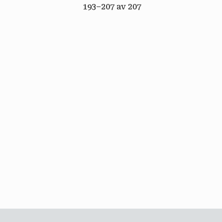
193–
207
av
207
email
PRENUMERERA