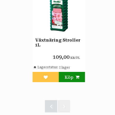
Växtnäring Stroller
1L
109,00
/
KR
FL
Lagerstatus
Lägg till i favoriter