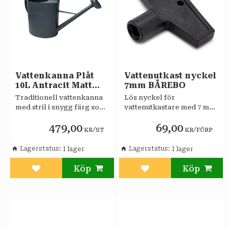
Vattenkanna Plåt
Vattenutkast nyckel
10L Antracit Matt
7mm BÅREBO
NYBY
Traditionell vattenkanna
Lös nyckel för
med stril i snygg färg som
vattenutkastare med 7 mm
efter vattning blir ett
4-kantsgrepp FMM från
479,00
69,00
smycke i trädgården eller
1975
/
/
KR
ST
KR
FÖRP
växthuset.
Lagerstatus
Lagerstatus
Lägg till i favoriter
Lägg till i favoriter