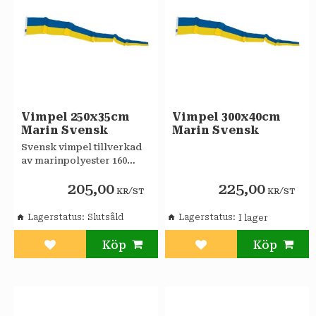
Vimpel 250x35cm
Vimpel 300x40cm
Marin Svensk
Marin Svensk
​Svensk vimpel tillverkad
av marinpolyester 160
g/m2. Dubbel livslängd.
205,00
225,00
Försedda med 2 st
/
/
KR
ST
KR
ST
monterade nylonclips per
vimpel.
Lagerstatus
Slutsåld
Lagerstatus
Lägg till i favoriter
Lägg till i favoriter