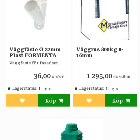
Väggfäste Ø 22mm
Väggrus 800kg 0-
Plast FORMENTA
16mm
Väggfäste för fasadset.
36,00
1 295,00
/
/
KR
ST
KR
SÄCK
Lagerstatus
Lagerstatus
Lägg till i favoriter
Lägg till i favoriter