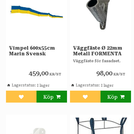
Vimpel 600x55cm
Väggfäste Ø 22mm
Marin Svensk
Metall FORMENTA
Väggfäste för fasadset.
459,00
98,00
/
/
KR
ST
KR
ST
Lagerstatus
Lagerstatus
Lägg till i favoriter
Lägg till i favoriter