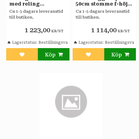
med reling
50cm stomme f-höjd
tandembox
Sagaköke
Ca 1-5 dagars leveranstid
Ca 1-5 dagars leveranstid
Sagaköket
till butiken.
till butiken.
1 223,00
1 114,00
/
/
KR
ST
KR
ST
Lagerstatus
Beställningsvara
Lagerstatus
Beställningsvara
Lägg till i favoriter
Lägg till i favoriter