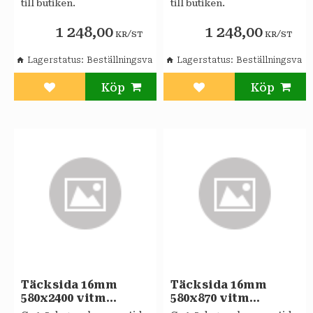
till butiken.
till butiken.
1 248,00
1 248,00
/
/
KR
ST
KR
ST
Lagerstatus
Beställningsvara
Lagerstatus
Beställningsvara
Lägg till i favoriter
Lägg till i favoriter
Täcksida 16mm
Täcksida 16mm
580x2400 vitm
580x870 vitm
Sagaköket
Sagaköket