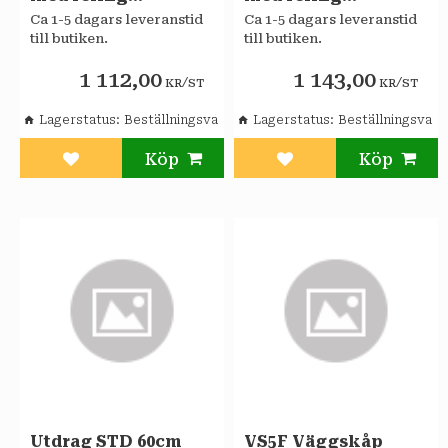
tandembox
tandembox
Ca 1-5 dagars leveranstid
Ca 1-5 dagars leveranstid
Sagaköket
Sagaköket
till butiken.
till butiken.
1 112,00
1 143,00
/
/
KR
ST
KR
ST
Lagerstatus
Beställningsvara
Lagerstatus
Beställningsvara
Lägg till i favoriter
Lägg till i favoriter
Utdrag STD 60cm
VS5F Väggskåp