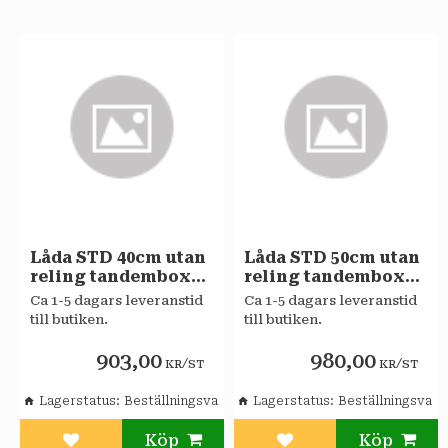
Låda STD 40cm utan
Låda STD 50cm utan
reling tandembox
reling tandembox
Sagaköket
Sagaköket
Ca 1-5 dagars leveranstid
Ca 1-5 dagars leveranstid
till butiken.
till butiken.
903,00
980,00
/
/
KR
ST
KR
ST
Lagerstatus
Beställningsvara
Lagerstatus
Beställningsvara