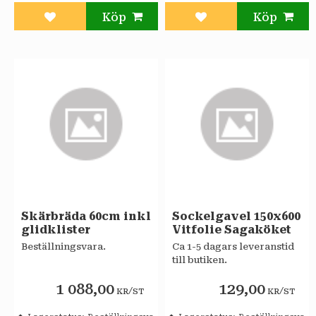
Lägg till i favoriter
Lägg till i favoriter
Skärbräda 60cm inkl
Sockelgavel 150x600
glidklister
Vitfolie Sagaköket
Beställningsvara.
Ca 1-5 dagars leveranstid
till butiken.
1 088,00
129,00
/
/
KR
ST
KR
ST