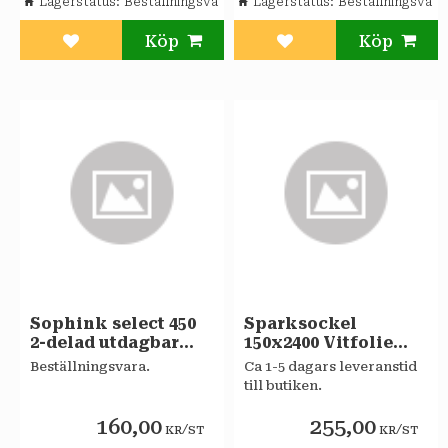
Lagerstatus
Beställningsvara
Lagerstatus
Beställningsvara
Lägg till i favoriter
Lägg till i favoriter
Sophink select 450
Sparksockel
2-delad utdagbar
150x2400 Vitfolie
Sagaköket
Sagaköket
Beställningsvara.
Ca 1-5 dagars leveranstid
till butiken.
160,00
255,00
/
/
KR
ST
KR
ST