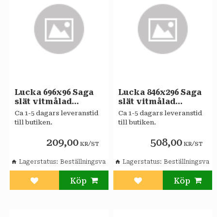
Lucka 696x96 Saga
Lucka 846x296 Saga
slät vitmålad
slät vitmålad
Sagaköket
Sagaköket
Ca 1-5 dagars leveranstid
Ca 1-5 dagars leveranstid
till butiken.
till butiken.
209,00
508,00
/
/
KR
ST
KR
ST
Lagerstatus
Beställningsvara
Lagerstatus
Beställningsvara
Lägg till i favoriter
Lägg till i favoriter