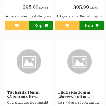
298,00
305,00
/
/
KR
ST
KR
ST
Lagerstatus
Beställningsvara
Lagerstatus
Beställningsvara
Lägg till i favoriter
Lägg till i favoriter
Täcksida 16mm
Täcksida 16mm
580x2100 vitm
580x2250 vitm
Sagaköket
Sagaköket
Ca 1-5 dagars leveranstid
Ca 1-5 dagars leveranstid