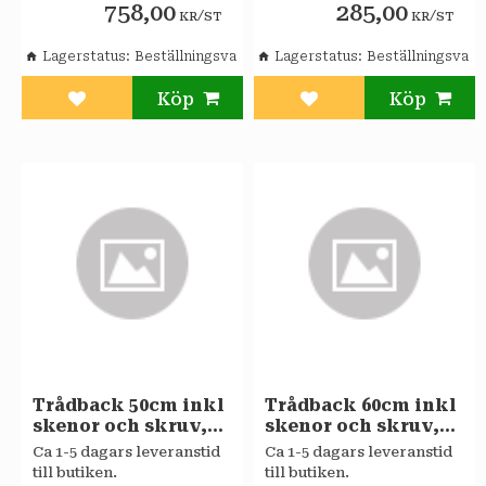
758,00
285,00
/
/
KR
ST
KR
ST
Lagerstatus
Beställningsvara
Lagerstatus
Beställningsvara
Lägg till i favoriter
Lägg till i favoriter
Trådback 50cm inkl
Trådback 60cm inkl
skenor och skruv,
skenor och skruv,
höjd=90mm
höjd=90mm
Ca 1-5 dagars leveranstid
Ca 1-5 dagars leveranstid
till butiken.
till butiken.