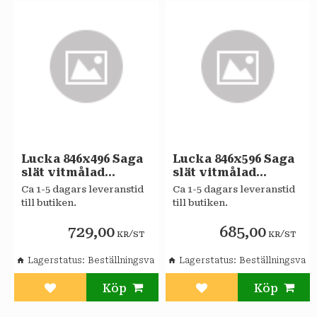
Lucka 846x496 Saga
Lucka 846x596 Saga
slät vitmålad
slät vitmålad
Sagaköket
Sagaköket
Ca 1-5 dagars leveranstid
Ca 1-5 dagars leveranstid
till butiken.
till butiken.
729,00
685,00
/
/
KR
ST
KR
ST
Lagerstatus
Beställningsvara
Lagerstatus
Beställningsvara
Lägg till i favoriter
Lägg till i favoriter