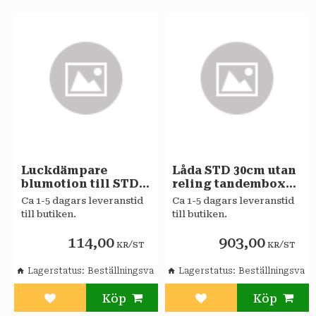
Luckdämpare
Låda STD 30cm utan
blumotion till STD-
reling tandembox
GGJ Sagaköket
Sagaköket
Ca 1-5 dagars leveranstid
Ca 1-5 dagars leveranstid
till butiken.
till butiken.
114,00
903,00
/
/
KR
ST
KR
ST
Lagerstatus
Beställningsvara
Lagerstatus
Beställningsvara
Lägg till i favoriter
Lägg till i favoriter