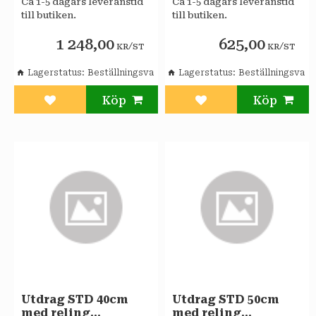
Ca 1-5 dagars leveranstid
Ca 1-5 dagars leveranstid
till butiken.
till butiken.
1 248,00
625,00
/
/
KR
ST
KR
ST
Lagerstatus
Beställningsvara
Lagerstatus
Beställningsvara
Lägg till i favoriter
Lägg till i favoriter
Utdrag STD 40cm
Utdrag STD 50cm
med reling
med reling