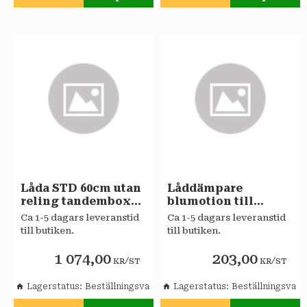
Lägg till i favoriter
Lägg till i favoriter
Låda STD 60cm utan
Låddämpare
reling tandembox
blumotion till
Sagaköket
metalboxlåda
Ca 1-5 dagars leveranstid
Ca 1-5 dagars leveranstid
Sagaköket
till butiken.
till butiken.
1 074,00
203,00
/
/
KR
ST
KR
ST
Lagerstatus
Beställningsvara
Lagerstatus
Beställningsvara