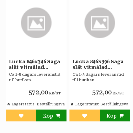
Lucka 846x346 Saga
Lucka 846x396 Saga
slät vitmålad
slät vitmålad
Sagaköket
Sagaköket
Ca 1-5 dagars leveranstid
Ca 1-5 dagars leveranstid
till butiken.
till butiken.
572,00
572,00
/
/
KR
ST
KR
ST
Lagerstatus
Beställningsvara
Lagerstatus
Beställningsvara
Lägg till i favoriter
Lägg till i favoriter