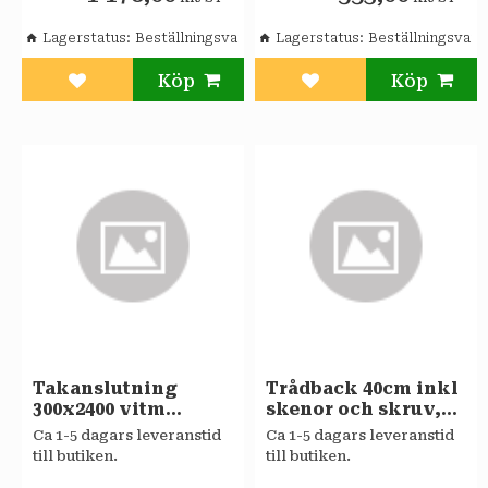
Lagerstatus
Beställningsvara
Lagerstatus
Beställningsvara
Lägg till i favoriter
Lägg till i favoriter
Takanslutning
Trådback 40cm inkl
300x2400 vitm
skenor och skruv,
Sagaköket
höjd=90mm
Ca 1-5 dagars leveranstid
Ca 1-5 dagars leveranstid
till butiken.
till butiken.