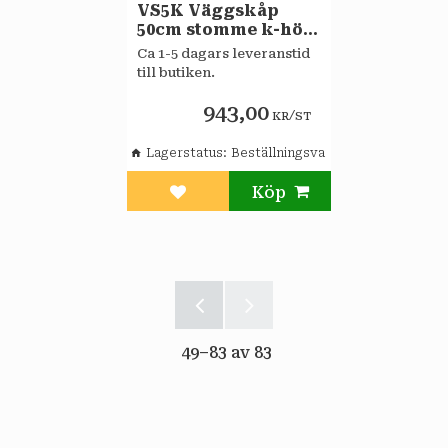
VS5K Väggskåp
50cm stomme k-höjd
Sagaköket
Ca 1-5 dagars leveranstid
till butiken.
943,00
/
KR
ST
Lagerstatus
Beställningsvara
Lägg till i favoriter
49–
83
av
83